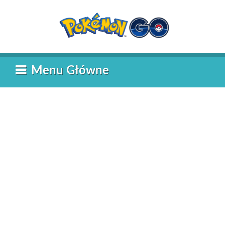
Przejdź
do
treści
Menu Główne