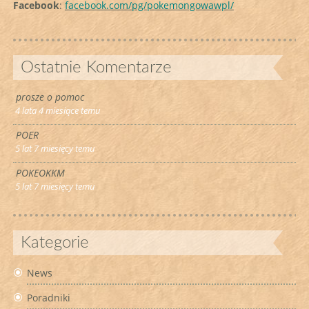
Facebook
:
facebook.com/pg/pokemongowawpl/
A
e
r
p
Ostatnie Komentarze
n
i
prosze o pomoc
o
4 lata 4 miesiące temu
w
POER
a
5 lat 7 miesięcy temu
a
POKEOKKM
k
5 lat 7 miesięcy temu
t
u
a
Kategorie
l
News
i
z
Poradniki